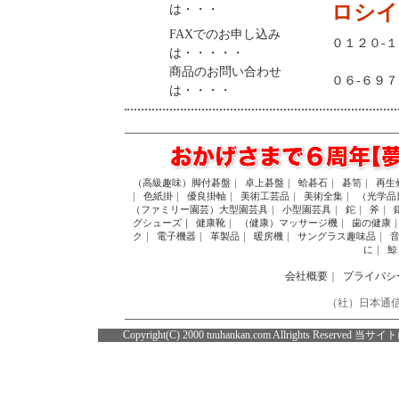
ロシイ
は・・・
FAXでのお申し込み
０１２０-
は・・・・・
商品のお問い合わせ
０６-６９
は・・・・
（高級趣味）脚付碁盤
｜
卓上碁盤
｜
蛤碁石
｜
碁笥
｜
再生
｜
色紙掛
｜
優良掛軸
｜
美術工芸品
｜
美術全集
｜
（光学品
（ファミリー園芸）大型園芸具
｜
小型園芸具
｜
鉈
｜
斧
｜
グシューズ｜
健康靴
｜
（健康）マッサージ機
｜
歯の健康
ク
｜
電子機器
｜
革製品
｜
暖房機
｜
サングラス趣味品
｜
に
｜
鯨
会社概要
｜
プライバシ
（社）日本通信
Copyright(C) 2000 tuuhankan.com Allrig