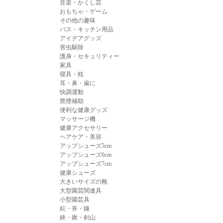
音楽・かくし芸
おもちゃ・ゲーム
その他の趣味
バス・キッチン用品
アイデアグッズ
害虫駆除
護身・セキュリティー
家具
寝具・枕
耳・鼻・歯に
快調運動
禁煙補助
便利な健康グッズ
マッサージ機
健康アクセサリー
ヘアケア・美容
アップシューズ5cm
アップシューズ6cm
アップシューズ7cm
健康シューズ
大きいサイズの靴
大型園芸関連具
小型園芸具
鉈・斧・鎌
鋏・鍬・剣山