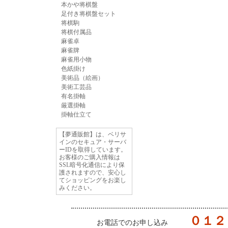
本かや将棋盤
足付き将棋盤セット
将棋駒
将棋付属品
麻雀卓
麻雀牌
麻雀用小物
色紙掛け
美術品（絵画）
美術工芸品
有名掛軸
厳選掛軸
掛軸仕立て
【夢通販館】は、ベリサ
インのセキュア・サーバ
ーIDを取得しています。
お客様のご購入情報は
SSL暗号化通信により保
護されますので、安心し
てショッピングをお楽し
みください。
０１２
お電話でのお申し込み