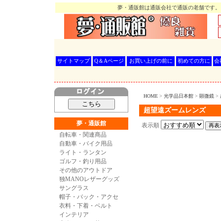
夢・通販館は通販会社で通販の老舗です。
サイトマップ
Q＆Aページ
お買い上げの前に
初めての方に
会
HOME
>
光学品日本館
>
顕微鏡
>
超望遠ズームレンズ
夢・通販館
表示順
自転車・関連商品
自動車・バイク用品
ライト・ランタン
ゴルフ・釣り用品
その他のアウトドア
独MANOレザーグッズ
サングラス
帽子・バック・アクセ
衣料・下着・ベルト
インテリア