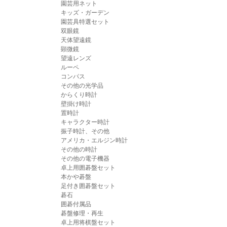
園芸用ネット
キッズ・ガーデン
園芸具特選セット
双眼鏡
天体望遠鏡
顕微鏡
望遠レンズ
ルーペ
コンパス
その他の光学品
からくり時計
壁掛け時計
置時計
キャラクター時計
振子時計、その他
アメリカ・エルジン時計
その他の時計
その他の電子機器
卓上用囲碁盤セット
本かや碁盤
足付き囲碁盤セット
碁石
囲碁付属品
碁盤修理・再生
卓上用将棋盤セット