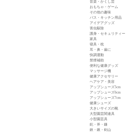
音楽・かくし芸
おもちゃ・ゲーム
その他の趣味
バス・キッチン用品
アイデアグッズ
害虫駆除
護身・セキュリティー
家具
寝具・枕
耳・鼻・歯に
快調運動
禁煙補助
便利な健康グッズ
マッサージ機
健康アクセサリー
ヘアケア・美容
アップシューズ5cm
アップシューズ6cm
アップシューズ7cm
健康シューズ
大きいサイズの靴
大型園芸関連具
小型園芸具
鉈・斧・鎌
鋏・鍬・剣山