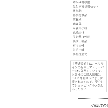
本かや将棋盤
足付き将棋盤セット
将棋駒
将棋付属品
麻雀卓
麻雀牌
麻雀用小物
色紙掛け
美術品（絵画）
美術工芸品
有名掛軸
厳選掛軸
掛軸仕立て
【夢通販館】は、ベリサ
インのセキュア・サーバ
ーIDを取得しています。
お客様のご購入情報は
SSL暗号化通信により保
護されますので、安心し
てショッピングをお楽し
みください。
お電話での