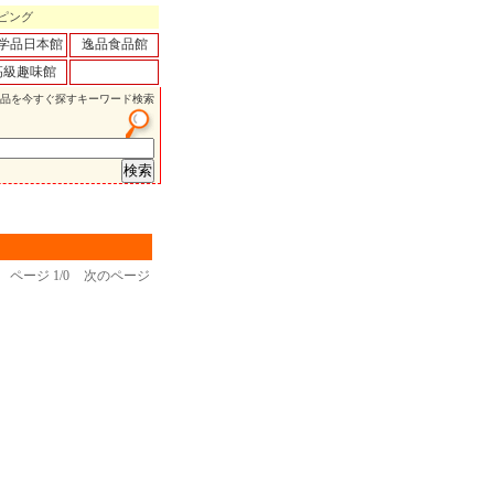
ピング
学品日本館
逸品食品館
高級趣味館
品を今すぐ探すキーワード検索
ページ
1/0
次のページ