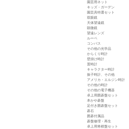
園芸用ネット
キッズ・ガーデン
園芸具特選セット
双眼鏡
天体望遠鏡
顕微鏡
望遠レンズ
ルーペ
コンパス
その他の光学品
からくり時計
壁掛け時計
置時計
キャラクター時計
振子時計、その他
アメリカ・エルジン時計
その他の時計
その他の電子機器
卓上用囲碁盤セット
本かや碁盤
足付き囲碁盤セット
碁石
囲碁付属品
碁盤修理・再生
卓上用将棋盤セット