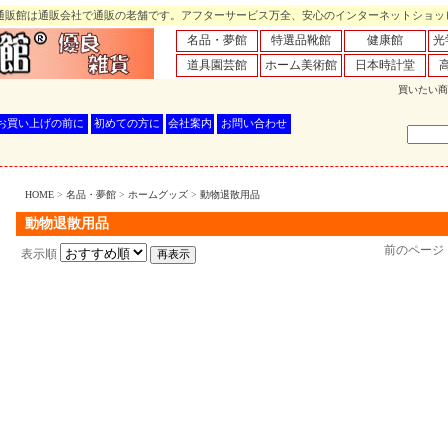
販館は通販会社で通販の老舗です。アフターサービス万全、安心のインターネットショッ
名品・夢館
特選品靴館
健康館
光
道具園芸館
ホーム美術館
日本時計堂
買いたい商
お買い上げの前に
初めての方に
会社案内
お問い合わせ
HOME
>
名品・夢館
>
ホームグッズ
>
動物退散用品
動物退散用品
前のページ
表示順