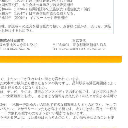
昭和36年（1961年）碁、将棋趣味の会として発足
全国各官公庁、大手会社の展示及び斡旋販売開始
昭和44年（1969年）新聞雑誌等で広告販売（通信販売）開始
昭和59年（1984年）日本通信販売協会会員となる。
平成12年（2000年） インターネット販売開始
趣味、娯楽等々の道具を通信販売で扱い、お客様に豊かさ、楽しみ、満足
をお届けするお店です。
 株式会社日栄堂
東京支店
大阪市東成区大今里1-22-12
〒105-0004 東京都港区新橋3-13-5
41 FAX:06-6974-2026
TEL 03-3578-8091 FAX 03-3578-8170
で、またシニアが住みやすい街とも言われています。
た六本木は以前より優れたセンスの街ですし、品川駅前も港区再開発によっ
幹線も停まるようになりました。
は、テレビ、ラジオ、新聞などマスメディアの中心地です。また港区は政治
、中央区銀座にも接し、さまざまな情報を抱えた多くの人々が集まる場所で
歩2分、「汽笛一声新橋の」の唱歌で有名な機関車よりすぐの所です。 そして
バリのシニアサラリーマンたちが集まる街です。近くには俗に言う「一杯呑
 一日の疲れを癒すのにちょうどいい場所でもあります。
を構える弊店は、よい商品はもちろんのこと、 よい情報を伝えることも使