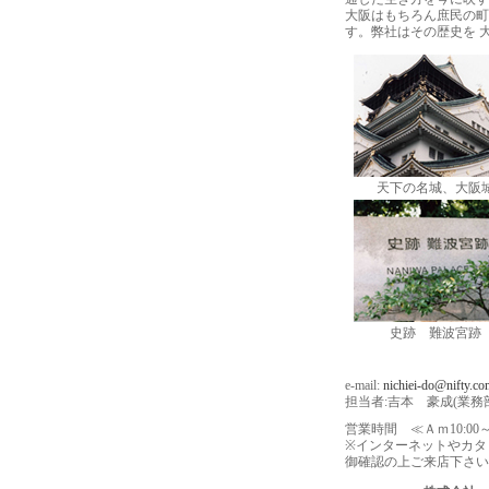
大阪はもちろん庶民の町
す。弊社はその歴史を 
天下の名城、大阪
史跡 難波宮跡
e-mail:
nichiei-do@nifty.c
担当者:吉本 豪成(業務
営業時間 ≪Ａｍ10:00
※インターネットやカタ
御確認の上ご来店下さい