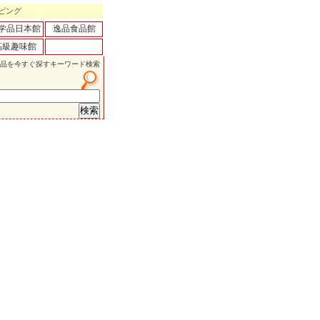
ピング
学品日本館
逸品食品館
高級趣味館
品を今すぐ探すキーワード検索