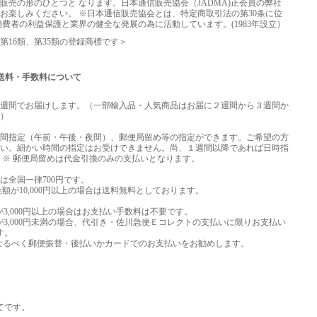
販売の形のひとつと なります。日本通信販売協会（JADMA)正会員の弊社
お楽しみください。 ※日本通信販売協会とは、特定商取引法の第30条に位
消費者の利益保護と業界の健全な発展の為に活動しています。(1983年設立）
第16類、第35類の登録商標です＞
送料・手数料について
週間でお届けします。（一部輸入品・人気商品はお届に２週間から３週間か
）
間指定（午前・午後・夜間）、郵便局留め等の指定ができます。ご希望の方
い。細かい時間の指定はお受けできません。尚、１週間以降であれば日時指
 ※ 郵便局留めは代金引換のみの支払いとなります。
は全国一律700円です。
額が10,000円以上の場合は送料無料としております。
額が3,000円以上の場合はお支払い手数料は不要です。
額が3,000円未満の場合、代引き・佐川急便Ｅコレクトの支払いに限りお支払い
す。
合はなるべく郵便振替・後払いかカードでのお支払いをお勧めします。
てです。