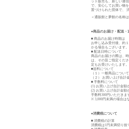
ット販売も、新しい通信
で、安心してお買い物を
置づけられた団体で、 
＜通販館と夢館の名称は
●商品のお届け・配送・
■ 商品のお届け時期は
お申し込み受付後、約１
かる場合もございます。
■ 配送日時について
商品のお届けの際は、時
は、その旨ご指定くださ
定もお受けいたします。
■送料について
（１）一般商品について
（２） お買い上げ合計金
■ 手数料について
(1) お買い上げ合計金
(2) お買い上げ合計金
手数料300円いただきま
※ 3,000円未満の場
●消費税について
■ 消費税の計算
消費税は1円未満切り捨