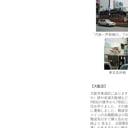
「汽笛一声新橋の」でお
東京店外観
【大阪店】
大阪市東成区にあります
や）跡や名城大阪城など
6世紀の後半から7世紀
法を作りました。その後
に遷都しました。難波宮
メインの太極殿跡は小高
難波宮のすぐ隣り合わせ
跡より 見ると、太閤豊
通した生き方を今に映す