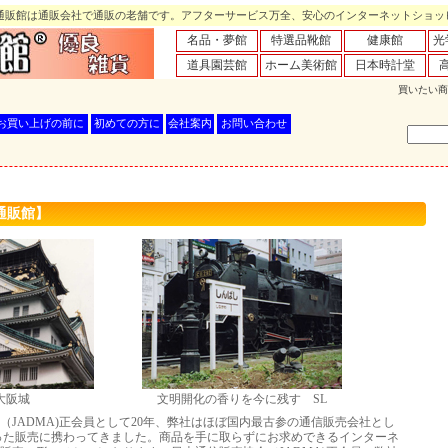
販館は通販会社で通販の老舗です。アフターサービス万全、安心のインターネットショッ
名品・夢館
特選品靴館
健康館
光
道具園芸館
ホーム美術館
日本時計堂
買いたい商
お買い上げの前に
初めての方に
会社案内
お問い合わせ
通販館】
大阪城
文明開化の香りを今に残す SL
（JADMA)正会員として20年、弊社はほぼ国内最古参の通信販売会社とし
った販売に携わってきました。商品を手に取らずにお求めできるインターネ