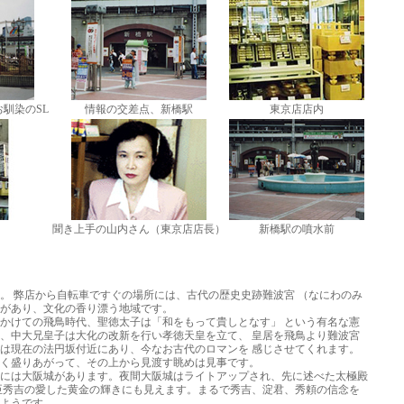
馴染のSL
情報の交差点、新橋駅
東京店店内
聞き上手の山内さん（東京店店長）
新橋駅の噴水前
。 弊店から自転車ですぐの場所には、古代の歴史史跡難波宮 （なにわのみ
があり、文化の香り漂う地域です。
にかけての飛鳥時代、聖徳太子は「和をもって貴しとなす」 という有名な憲
、中大兄皇子は大化の改新を行い孝徳天皇を立て、 皇居を飛鳥より難波宮
は現在の法円坂付近にあり、今なお古代のロマンを 感じさせてくれます。
く盛りあがって、その上から見渡す眺めは見事です。
には大阪城があります。夜間大阪城はライトアップされ、先に述べた太極殿
臣秀吉の愛した黄金の輝きにも見えます。まるで秀吉、淀君、秀頼の信念を
ようです。