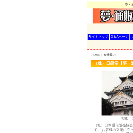
夢・通
サイトマップ
Q＆Aページ
HOME
>
会社案内
（株）日榮堂【夢・
名城 
（社）日本通信販売協会
て、 お客様の立場に立