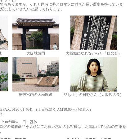
でもありますが、それと同時に夢とロマンに満ちた長い歴史を持っていま
大切にしていきたいと思っております。
城
大阪城城門
大阪城になれなかった「残念石」
難波宮内の太極殿跡
話し上手の日野さん（大阪店店長）
om
FAX: 0120-01-4641 （土日祝除く AM10:00～PM18:00）
部)
～Ｐｍ6:00≫ 日・祝休
ログの掲載商品を店頭にてお買い求めのお客様は、お電話にて商品の在庫を
。