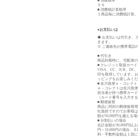
■ 消費税率
５％
■ 消費税計算順序
１商品毎に消費税計算。
●お支払いは
◆ お支払いは代引き、
きます。
※ ご連絡先が携帯電話
■ 代引き
商品到着時に、宅配便の
■ クレジット取扱カード
VISA、UC、JCB、
IDを取得しています。
ッピングをお楽しみくだ
■ 佐川急便ｅ－コレクト
ｅ－コレクトは佐川急便
担当者が持つ携帯カード
（カード番号を入力する
■ 郵便振替
商品に同封の郵便振替用
社負担ですのでお客様は
額が50,000円を越
■ 分割払いの場合
合計金額が30,000円以
円～10,000円の場合
利・手数料金額は１回に