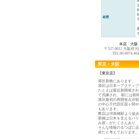
経歴
本店 大阪
〒537-0012 大阪府
TEL:06-6974-46
東京・大阪
【東京店】
港区新橋にあります。
港区は日本一アクティブ
たとえば最近新開発され
て洗練され、 駅には新
港区最初の再開発点汐留
の中心千代田区霞ヶ関や
もあります。
弊店はJR新橋駅より徒
新橋は日本を支えるバリ
み屋」がたくさんあり、
そんな情報のるつぼに店
命だと考えております。