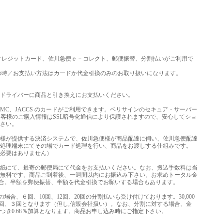
クレジットカード、佐川急便ｅ－コレクト、郵便振替、分割払いがご利用で
の時／お支払い方法はカードか代金引換のみのお取り扱いになります。
ドライバーに商品と引き換えにお支払いください。
DC、MC、JACCS のカードがご利用できます。ベリサインのセキュア・サーバー
お客様のご購入情報はSSL暗号化通信により保護されますので、安心してショ
さい。
様が提供する決済システムで、佐川急便様が商品配達に伺い、佐川急便配達
処理端末にてその場でカード処理を行い、商品をお渡しする仕組みです。
必要はありません）
紙にて、最寄の郵便局にて代金をお支払いください。なお、振込手数料は当
無料です。商品ご到着後、一週間以内にお振込み下さい。お求めトータル金
える場合。半額を郵便振替、半額を代金引換でお願いする場合もあります。
上の場合、６回、10回、12回、20回の分割払いも受け付けております。30,000
、６回、３回となります（但し,信販会社扱い）。なお、分割に対する場合、金
つき0.68％加算となります。商品お申し込み時にご指定下さい。