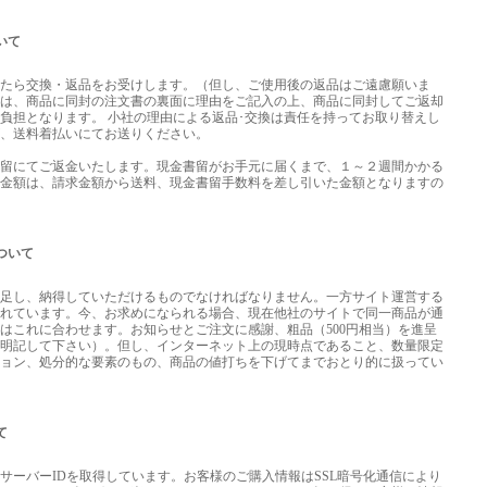
いて
したら交換・返品をお受けします。（但し、ご使用後の返品はご遠慮願いま
際は、商品に同封の注文書の裏面に理由をご記入の上、商品に同封してご返却
負担となります。 小社の理由による返品･交換は責任を持ってお取り替えし
、送料着払いにてお送りください。
留にてご返金いたします。現金書留がお手元に届くまで、１～２週間かかる
金額は、請求金額から送料、現金書留手数料を差し引いた金額となりますの
ついて
足し、納得していただけるものでなければなりません。一方サイト運営する
れています。今、お求めになられる場合、現在他社のサイトで同一商品が通
はこれに合わせます。お知らせとご注文に感謝、粗品（500円相当）を進呈
明記して下さい）。但し、インターネット上の現時点であること、数量限定
ョン、処分的な要素のもの、商品の値打ちを下げてまでおとり的に扱ってい
て
サーバーIDを取得しています。お客様のご購入情報はSSL暗号化通信により