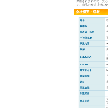
保護されますので、安心
を、商品の発送以外に使
会社概要・経歴
商号
資本金
代表者 氏名
本社所在地
事業内容
店舗
T
TEL&FAX
n
E-MAIL
h
関連サイト
営業時間
休日
関連会社
加盟団体
東京支店
T