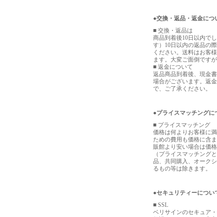
●交換・返品・返金につ
■ 交換・返品は
商品到着後10日以内で
す）10日以内の返品の
ください。送料はお客様
ます。大変ご面倒ですが
■ 返金について
返品商品到着後、現金書
場合がございます。返金
で、ご了承ください。
●プライスマッチングに
■ プライスマッチング
価格は何よりお客様に満
ための費用も価格に含ま
販館より安い場合は価格
（プライスマッチングと
品、共同購入、オークシ
るもの等は除きます。
●セキュリティーについ
■ SSL
ベリサインのセキュア・