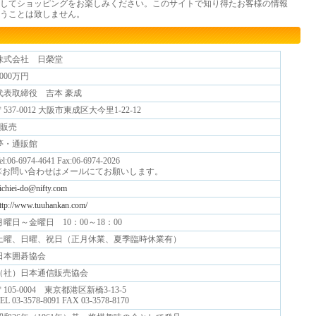
してショッピングをお楽しみください。このサイトで知り得たお客様の情報
うことは致しません。
株式会社 日榮堂
3000万円
代表取締役 吉本 豪成
〒537-0012 大阪市東成区大今里1-22-12
●販売
夢・通販館
el:06-6974-4641 Fax:06-6974-2026
※お問い合わせはメールにてお願いします。
ichiei-do@nifty.com
ttp://www.tuuhankan.com/
月曜日～金曜日 10：00～18：00
土曜、日曜、祝日（正月休業、夏季臨時休業有）
日本囲碁協会
（社）日本通信販売協会
〒105-0004 東京都港区新橋3-13-5
EL 03-3578-8091 FAX 03-3578-8170