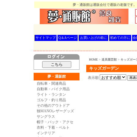
夢・通販館は通販会社で通販の老舗です。
サイトマップ
Q＆Aページ
お買い上げの前に
初めての方に
会
HOME
>
道具園芸館
>
キッズガー
キッズガーデン
夢・通販館
表示順
自転車・関連商品
自動車・バイク用品
ライト・ランタン
ゴルフ・釣り用品
その他のアウトドア
独MANOレザーグッズ
サングラス
帽子・バック・アクセ
衣料・下着・ベルト
インテリア