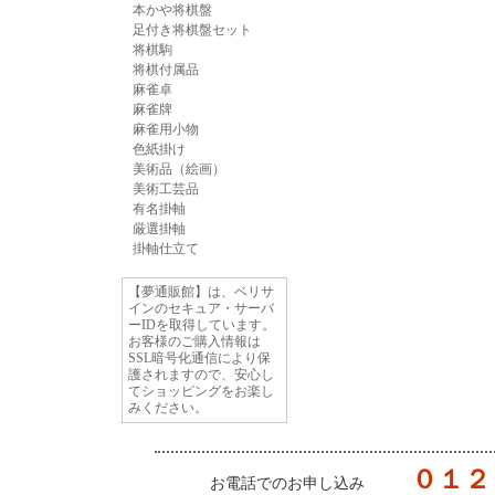
本かや将棋盤
足付き将棋盤セット
将棋駒
将棋付属品
麻雀卓
麻雀牌
麻雀用小物
色紙掛け
美術品（絵画）
美術工芸品
有名掛軸
厳選掛軸
掛軸仕立て
【夢通販館】は、ベリサ
インのセキュア・サーバ
ーIDを取得しています。
お客様のご購入情報は
SSL暗号化通信により保
護されますので、安心し
てショッピングをお楽し
みください。
０１２
お電話でのお申し込み