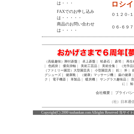
ロシイ
は・・・
FAXでのお申し込み
０１２０-
は・・・・・
商品のお問い合わせ
０６-６９
は・・・・
（高級趣味）脚付碁盤
｜
卓上碁盤
｜
蛤碁石
｜
碁笥
｜
再生
｜
色紙掛
｜
優良掛軸
｜
美術工芸品
｜
美術全集
｜
（光学品
（ファミリー園芸）大型園芸具
｜
小型園芸具
｜
鉈
｜
斧
｜
グシューズ｜
健康靴
｜
（健康）マッサージ機
｜
歯の健康
ク
｜
電子機器
｜
革製品
｜
暖房機
｜
サングラス趣味品
｜
に
｜
鯨
会社概要
｜
プライバシ
（社）日本通信
Copyright(C) 2000 tuuhankan.com Allrig