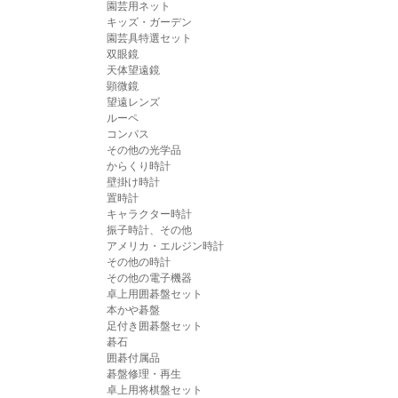
園芸用ネット
キッズ・ガーデン
園芸具特選セット
双眼鏡
天体望遠鏡
顕微鏡
望遠レンズ
ルーペ
コンパス
その他の光学品
からくり時計
壁掛け時計
置時計
キャラクター時計
振子時計、その他
アメリカ・エルジン時計
その他の時計
その他の電子機器
卓上用囲碁盤セット
本かや碁盤
足付き囲碁盤セット
碁石
囲碁付属品
碁盤修理・再生
卓上用将棋盤セット