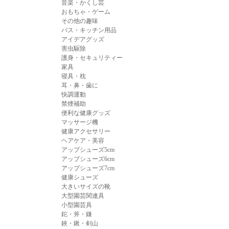
音楽・かくし芸
おもちゃ・ゲーム
その他の趣味
バス・キッチン用品
アイデアグッズ
害虫駆除
護身・セキュリティー
家具
寝具・枕
耳・鼻・歯に
快調運動
禁煙補助
便利な健康グッズ
マッサージ機
健康アクセサリー
ヘアケア・美容
アップシューズ5cm
アップシューズ6cm
アップシューズ7cm
健康シューズ
大きいサイズの靴
大型園芸関連具
小型園芸具
鉈・斧・鎌
鋏・鍬・剣山