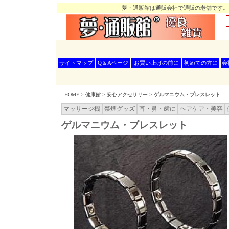
夢・通販館は通販会社で通販の老舗です。
サイトマップ
Q＆Aページ
お買い上げの前に
初めての方に
会
HOME
>
健康館
>
安心アクセサリー
>
ゲルマニウム・ブレスレット
マッサージ機
禁煙グッズ
耳・鼻・歯に
ヘアケア・美容
ゲルマニウム・ブレスレット