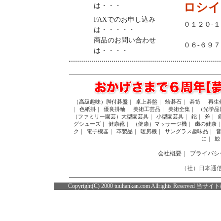
ロシイ
は・・・
FAXでのお申し込み
０１２０-
は・・・・・
商品のお問い合わせ
０６-６９
は・・・・
（高級趣味）脚付碁盤
｜
卓上碁盤
｜
蛤碁石
｜
碁笥
｜
再生
｜
色紙掛
｜
優良掛軸
｜
美術工芸品
｜
美術全集
｜
（光学品
（ファミリー園芸）大型園芸具
｜
小型園芸具
｜
鉈
｜
斧
｜
グシューズ｜
健康靴
｜
（健康）マッサージ機
｜
歯の健康
ク
｜
電子機器
｜
革製品
｜
暖房機
｜
サングラス趣味品
｜
に
｜
鯨
会社概要
｜
プライバシ
（社）日本通信
Copyright(C) 2000 tuuhankan.com Allrig