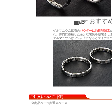
おすす
ゲルマニウム鉱石の
パウダーに熱処理加工
れ、体内に蓄積した余分な電気を放電させ
ゲルマニウムは32℃以上になるとマイナス
ご注文について（仮）
全商品ページ共通スペース