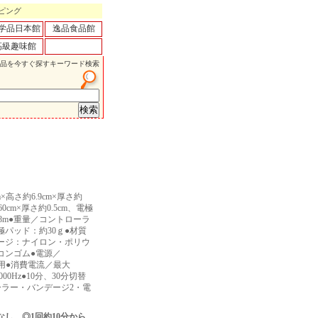
ピング
学品日本館
逸品食品館
高級趣味館
品を今すぐ探すキーワード検索
×高さ約6.9cm×厚さ約
0cm×厚さ約0.5cm、電極
.8m●重量／コントローラ
極パッド：約30ｇ●材質
ージ：ナイロン・ポリウ
コンゴム●電源／
源使用●消費電流／最大
00Hz●10分、30分切替
ーラー・バンデージ2・電
し。◎1回約10分から