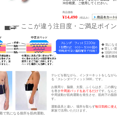
30分程度、ご使用してください。
商品価格
¥14,490
（税込み）
ここが違う注目度・ご満足ポイ
◆ 気にな
◆ 苦しい
◆ 1回約1
◆ 最新機
テレビを観ながら、インターネットをしながら
る「スレンダーフィット5000」です。
お腹周り、脇腹、太股、ふくらはぎ、二の腕な
を巻き
中周波パッドをあてるだけ
です。なんと
中周波動が筋肉運動を発生させ、筋肉下の脂肪
す。
運動器具と違い、場所を取らず
毎日気軽に使え
家族で活用いただけます。
装着で気になる個所を筋肉運動。