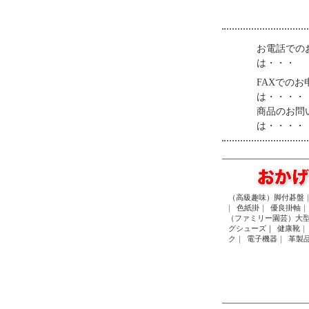
お電話での
は・・・
FAXでのお
は・・・・
商品のお問
は・・・・
（高級趣味）脚付碁盤
｜
色紙掛
｜
優良掛軸
｜
（ファミリー園芸）大
グシューズ｜
健康靴
｜
ク
｜
電子機器
｜
革製