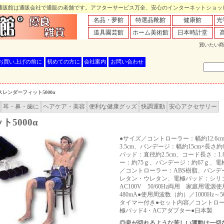
販館は通販会社で通販の老舗です。アフターサービス万全、安心のインターネットショッ
名品・夢館
特選品靴館
健康館
光
道具園芸館
ホーム美術館
日本時計堂
買いたい商
お買い上げの前に
初めての方に
会社案内
お問い合わせ
スレンダーフィット5000α
耳・鼻・歯に
ヘアケア・美容
便利な健康グッズ
快調運動
安心アクセサリー
5000α
●サイズ／コントローラー：幅約12.6cm
3.5cm、バンデージ：幅約15cm×長さ約6
パッド：直径約2.5cm、コード長さ：1
ー：約75ｇ、バンデージ：約67ｇ、電
／コントローラー：ABS樹脂、バンデ
レタン・ウレタン、電極パッド：シリ
AC100V 50/60Hz両用 家庭用電
480mA●使用周波数（約）／1000Hz～50
タイマー付き●セット内容／コントロ
極パッド4・ACアダプター●日本製
◎息が切れるような苦しい運動は一切な