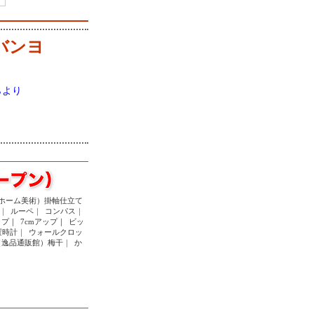
バンヨ
らより
ホーム美術）掛軸仕立て
｜
ルーペ
｜
コンパス
｜
ップ｜
7cmアップ｜
ビッ
置時計
｜
ウォールクロッ
（逸品通販館）梅干
｜
か