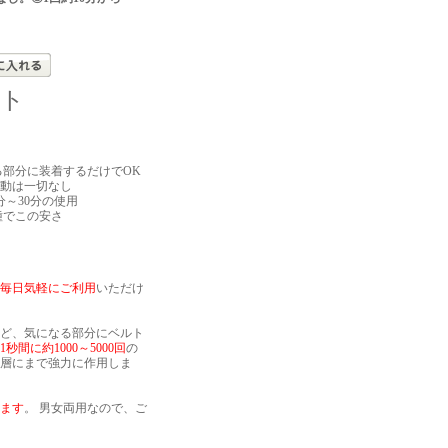
ント
る部分に装着するだけでOK
運動は一切なし
0分～30分の使用
種でこの安さ
毎日気軽にご利用
いただけ
ど、気になる部分にベルト
1秒間に約1000～5000回
の
層にまで強力に作用しま
ます
。 男女両用なので、ご