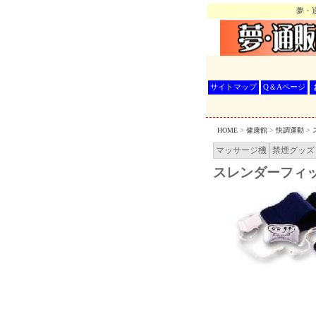
夢・通
サイトマップ
Q＆Aページ
HOME
>
健康館
>
快調運動
>
マッサージ機
禁煙グッズ
スレンダーフィット