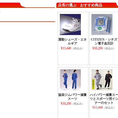
店長の選ぶ おすすめ商品
ス
運動シューズ・エネ
CITIZEN・シチズ
ルギア
ン電子血圧計
¥13,440
¥10,290
（税込み）
（税込み）
協栄ジムパワー減量
ハイパワー減量ス
スーツ
ツとスポーツ用イ
ナーのセット
¥10,290
（税込み）
¥13,440
（税込み）