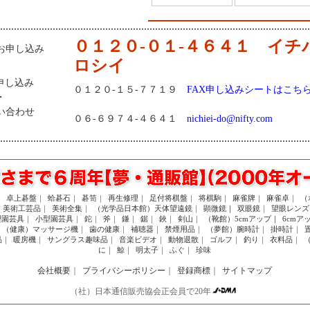
０１２０-０１-４６４１ イチ
お申し込み
ロシイ
申し込み
０１２０-１５-７７１９
FAX申し込みシートはこち
・
い合わせ
０６-６９７４-４６４１
nichiei-do@nifty.com
｜
卓上碁盤
｜
蛤碁石
｜
碁笥
｜
再生修理
｜
足付将棋盤
｜
将棋駒
｜
麻雀牌
｜
麻雀卓
｜
（
美術工芸品
｜
美術全集
｜
（光学品日本館）天体望遠鏡
｜
顕微鏡｜
双眼鏡
｜
望眼レンズ
型園芸具
｜
小型園芸具
｜
鉈
｜
斧
｜
鎌
｜
鋸
｜
鋏
｜
剣山
｜
（靴館）5cmアップ｜
6cmア
（健康）マッサージ機
｜
歯の健康
｜
補聴器
｜
禁煙用品
｜
（夢館）腕時計
｜
掛時計
｜
品
｜
暖房機
｜
サングラス趣味品
｜
音楽ビデオ
｜
動物退散
｜
ゴルフ
｜
釣り
｜
衣料品
｜
に
｜
鯨
｜
明太子
｜
ふぐ
｜
珍味
会社概要
｜
プライバシーポリシー
｜
登録商標
｜
サイトマップ
（社）日本通信販売協会正会員で20年